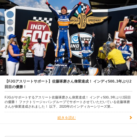
【FJGアスリートサポート】佐藤琢磨さん偉業達成！ インディ500､3年ぶり2
回目の優勝！
FJGがサポートするアスリート佐藤琢磨さん偉業達成！ インディ500､3年ぶり2回目
の優勝！ ファクトリージャパングループでサポートさせていただいている佐藤琢磨
さんが偉業達成されました！ 以下、2020年のインディカーシリーズ第...
続きを読む