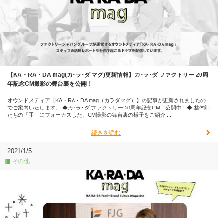
【KA・RA・DA mag(カ･ラ･ダ マグ)更新情報】カ･ラ･ダ ファクトリー 20周
年記念CM撮影の舞台裏を公開！
オウンドメディア【KA・RA・DA mag（カラダマグ）】の記事が更新されましたの
でご案内いたします。 ◆カ･ラ･ダ ファクトリー 20周年記念CM 公開中！◆ 整体師
たちの「手」にフォーカスした、CM撮影の舞台裏の様子をご紹介 ...
続きを読む
2021/1/5
その他