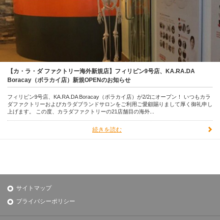
【カ・ラ・ダ ファクトリー海外新規店】フィリピン9号店、KA.RA.DA
Boracay（ボラカイ店）新規OPENのお知らせ
フィリピン9号店、KA.RA.DA Boracay（ボラカイ店）が2/2にオープン！ いつもカラ
ダファクトリーおよびカラダブランドサロンをご利用ご愛顧賜りまして厚く御礼申し
上げます。 この度、カラダファクトリーの21店舗目の海外...
続きを読む
サイトマップ
プライバシーポリシー