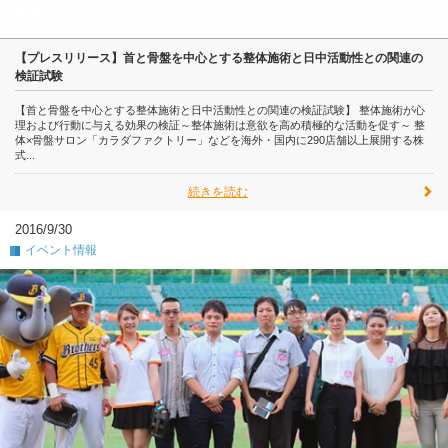
【プレスリリース】首と骨盤を中心とする整体施術と日中活動性との関連の
検証試験
【首と骨盤を中心とする整体施術と日中活動性との関連の検証試験】 整体施術が心
理および行動に与える効果の検証～整体施術は意欲を高め積極的な活動を促す～ 整
体×骨盤サロン「カラダファクトリー」などを海外・国内に290店舗以上展開する株
式...
続きを読む
2016/9/30
イベント情報