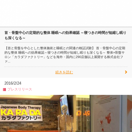
首・骨盤中心の定期的な整体 睡眠への効果確認 ～寝つきの時間が短縮し眠り
も深くなる～
【首と骨盤を中心とした整体施術と睡眠との関連の検証試験】 首・骨盤中心の定期
的な整体 睡眠への効果確認～寝つきの時間が短縮し眠りも深くなる～ 整体×骨盤サ
ロン「カラダファクトリー」などを海外・国内に290店舗以上展開する株式会社フ
ァ...
続きを読む
2016/2/24
プレスリリース