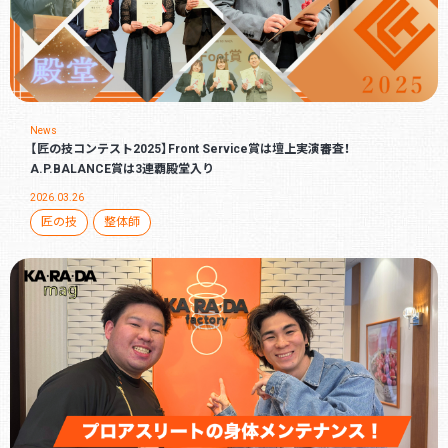
News
【匠の技コンテスト2025】Front Service賞は壇上実演審査！
A.P.BALANCE賞は3連覇殿堂入り
2026.03.26
匠の技
整体師