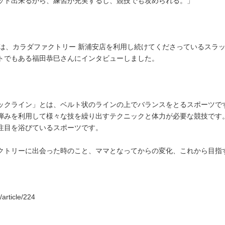
ット出来るから、練習が充実するし、競技でも攻められる。」
 magは、カラダファクトリー 新浦安店を利用し続けてくださっているス
トでもある福田恭巳さんにインタビューしました。
ックライン」とは、ベルト状のラインの上でバランスをとるスポーツで
弾みを利用して様々な技を繰り出すテクニックと体力が必要な競技です
注目を浴びているスポーツです。
クトリーに出会った時のこと、ママとなってからの変化、これから目指
article/224