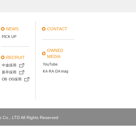
NEWS
CONTACT
PICK UP
OWNED
MEDIA
RECRUIT
YouTube
中途採用
KA·RA·DA mag
新卒採用
OB･OG採用
 Co., LTD All Rights Reserved