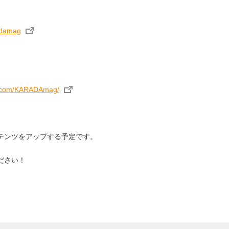
radamag
m.com/KARADAmag/
テンツをアップする予定です。
ださい！