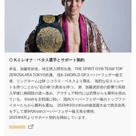
K-1 レオナ・ペタス選手とサポート契約
本名、加藤玲於奈。埼玉県入間市出身。THE SPIRIT GYM TEAM TOP
ZEROS/LARA TOKYO所属。 現K-1WORLD GPスーパーフェザー級王
者。リングネームは師 ニコラス・ペタスより襲名。 強烈な右ストレー
トを持つことから”石の拳”の異名を持つ。 弟、加藤虎於奈の影響で高校
入学後に格闘技の道へ進み、アマチュア時代には武尊からも勝利を収め
ている。 Krushを主戦場に戦い、国内スーパーフェザー級のトップファ
イターたちから勝利を重ね、 2019年9月のKrush後楽園大会で西京佑馬
を下して第9代Krushスーパーフェザー級王座を獲得。
2025年8月よりサポート契約を締結しています。
Instagram