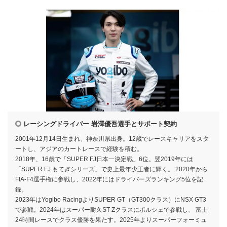
レーシングドライバー 岩澤優吾選手とサポート契約
2001年12月14日生まれ、神奈川県出身。12歳でレースキャリアをスタ
ートし、アジアのカートレースで経験を積む。
2018年、16歳で「SUPER FJ日本一決定戦」6位。翌2019年には
「SUPER FJ もてぎシリーズ」で史上最年少王者に輝く。 2020年から
FIA-F4選手権に参戦し、2022年にはドライバーズランキング5位を記
録。
2023年はYogibo RacingよりSUPER GT（GT300クラス）にNSX GT3
で参戦。2024年はスーパー耐久ST-Zクラスにポルシェで参戦し、 富士
24時間レースでクラス優勝を果たす。2025年よりスーパーフォーミュ