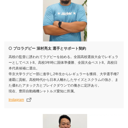
プロラグビー 深村亮太 選手とサポート契約
高校の監督に誘われてラグビーを始める。全国高校選抜大会でレギュラ
ーとしてベスト8。高校3年時に国体準優勝、全国大会ベスト8。高校日
本代表候補に選出。
帝京大学ラグビー部に進学し2年生からレギュラーを獲得、大学選手権7
連覇に貢献。高校時代から日本人離れしたサイズとスクラムの強さ、ま
た優れたアタック力とブレイクダウンでの働きに定評あり。
現在、豊田自動織機シャトルズ愛知に所属。
Instagram