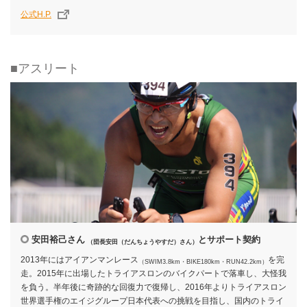
公式H.P.
■アスリート
安田裕己さん
とサポート契約
（団長安田（だんちょうやすだ）さん）
2013年にはアイアンマンレース
を完
（SWIM3.8km・BIKE180km・RUN42.2km）
走。2015年に出場したトライアスロンのバイクパートで落車し、大怪我
を負う。半年後に奇跡的な回復力で復帰し、2016年よりトライアスロン
世界選手権のエイジグループ日本代表への挑戦を目指し、国内のトライ