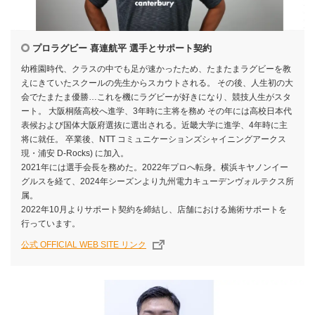
プロラグビー 喜連航平 選手とサポート契約
幼稚園時代、クラスの中でも足が速かったため、たまたまラグビーを教
えにきていたスクールの先生からスカウトされる。 その後、人生初の大
会でたまたま優勝…これを機にラグビーが好きになり、競技人生がスタ
ート。 大阪桐蔭高校へ進学、3年時に主将を務め その年には高校日本代
表候および国体大阪府選抜に選出される。近畿大学に進学、4年時に主
将に就任。 卒業後、NTT コミュニケーションズシャイニングアークス
現・浦安 D-Rocks) に加入。
2021年には選手会長を務めた。2022年プロへ転身。横浜キヤノンイー
グルスを経て、2024年シーズンより九州電力キューデンヴォルテクス所
属。
2022年10月よりサポート契約を締結し、店舗における施術サポートを
行っています。
公式 OFFICIAL WEB SITE リンク