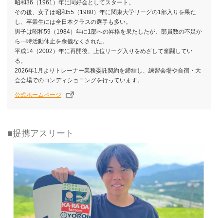
昭和36（1961）年に同好会としてスタート。
その後、女子は昭和55（1980）年に関東大学リーグの1部入りを果た
し、卒業生には全日本クラスの選手も多い。
男子は昭和59（1984）年に1部への昇格を果たしたが、部員数の不足か
ら一時活動休止を余儀なくされた。
平成14（2002）年に再開後、上位リーグ入りをめざして奮闘してい
る。
2026年1月よりトレーナー業務委託契約を締結し、練習会場や合宿・大
会会場でのコンディショニングを行っています。
公式ホームページ
■提携アスリート