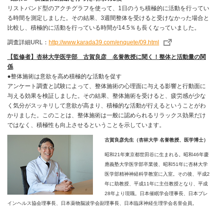
リストバンド型のアクチグラフを使って、1日のうち積極的に活動を行ってい
る時間を測定しました。その結果、3週間整体を受けると受けなかった場合と
比較し、積極的に活動を行っている時間が14.5％も長くなっていました。
調査詳細URL：
http://www.karada39.com/enquete/09.html
【監修者】杏林大学医学部 古賀良彦 名誉教授に聞く！整体と活動量の関
係
●整体施術は意欲を高め積極的な活動を促す
アンケート調査と試験によって、整体施術の心理面に与える影響と行動面に
与える効果を検証しました。その結果、整体施術を受けると、疲労感が少な
く気分がスッキリして意欲が高まり、積極的な活動が行えるということがわ
かりました。このことは、整体施術は一般に認められるリラックス効果だけ
ではなく、積極性も向上させるということを示しています。
古賀良彦先生（杏林大学 名誉教授、医学博士）
昭和21年東京都世田谷に生まれる。昭和46年慶
應義塾大学医学部卒業後、昭和51年に杏林大学
医学部精神神経科学教室に入室。その後、平成2
年に助教授、平成11年に主任教授となり、平成
28年より現職。日本催眠学会理事長、日本ブレ
インヘルス協会理事長、日本薬物脳波学会副理事長、日本臨床神経生理学会名誉会員。