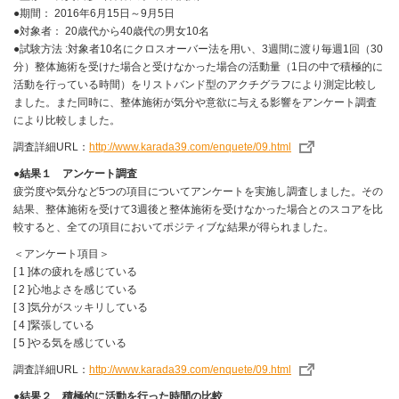
●期間： 2016年6月15日～9月5日
●対象者： 20歳代から40歳代の男女10名
●試験方法 :対象者10名にクロスオーバー法を用い、3週間に渡り毎週1回（30
分）整体施術を受けた場合と受けなかった場合の活動量（1日の中で積極的に
活動を行っている時間）をリストバンド型のアクチグラフにより測定比較し
ました。また同時に、整体施術が気分や意欲に与える影響をアンケート調査
により比較しました。
調査詳細URL：
http://www.karada39.com/enquete/09.html
●結果１ アンケート調査
疲労度や気分など5つの項目についてアンケートを実施し調査しました。その
結果、整体施術を受けて3週後と整体施術を受けなかった場合とのスコアを比
較すると、全ての項目においてポジティブな結果が得られました。
＜アンケート項目＞
[ 1 ]体の疲れを感じている
[ 2 ]心地よさを感じている
[ 3 ]気分がスッキリしている
[ 4 ]緊張している
[ 5 ]やる気を感じている
調査詳細URL：
http://www.karada39.com/enquete/09.html
●結果２ 積極的に活動を行った時間の比較