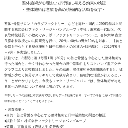
整体施術が心理および行動に与える効果の検証
～整体施術は意欲を高め積極的な活動を促す～
整体×骨盤サロン「カラダファクトリー」などを海外・国内に290店舗以上展
開する株式会社ファクトリージャパングループ（本社：東京都千代田区、代
表取締役社長：小牧めぐみ、以下ファクトリージャパン）は、杏林大学 古賀
良彦名誉教授との共同研究を行い、20代～40代の男女10名を対象に、【首と
骨盤を中心とする整体施術と日中活動性との関連の検証試験】（2016年6月
～9月）を実施しました。
試験では、3週間に渡り毎週1回（30分）の首と骨盤を中心とした整体施術を
行った場合と、全く行わなかった場合の日中活動性をリストバンド型アクチ
グラフにより比較検証しました。その結果、整体施術を3週間継続すると、疲
労感が少なく気分がスッキリして意欲が高まり、積極的な活動が行えるとい
うことがわかりました。今後もファクトリージャパンでは、整体施術が与え
る体への効果について検証に努めていきます。
※本リリースの結果は本試験内で取り得たデータ結果であり、すべての場合において同様の
結果があるということではありません。
＜調査概要＞
●目的：首と骨盤を中心とする整体施術と日中活動性の関連の検証
●試験主催： 株式会社ファクトリージャパングループ
●監修： 古賀良彦（杏林大学 名誉教授）