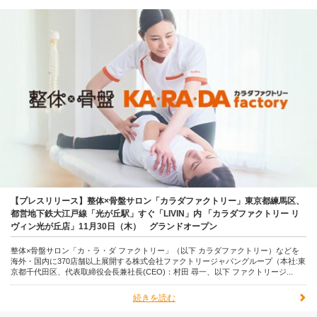
【プレスリリース】整体×骨盤サロン「カラダファクトリー」東京都練馬区、
都営地下鉄大江戸線「光が丘駅」すぐ「LIVIN」内 「カラダファクトリー リ
ヴィン光が丘店」11月30日（木） グランドオープン
整体×骨盤サロン「カ・ラ・ダ ファクトリー」（以下 カラダファクトリー）などを
海外・国内に370店舗以上展開する株式会社ファクトリージャパングループ（本社:東
京都千代田区、代表取締役会長兼社長(CEO)：村田 尋一、以下 ファクトリージ...
続きを読む