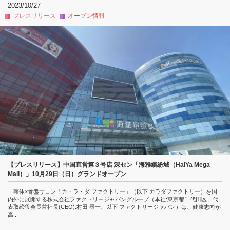
2023/10/27
プレスリリース
オープン情報
【プレスリリース】中国直営第３号店 深セン「海雅繽紛城（HaiYa Mega
Mall）」10月29日（日）グランドオープン
整体×骨盤サロン「カ・ラ・ダ ファクトリー」（以下 カラダファクトリー）を国
内外に展開する株式会社ファクトリージャパングループ（本社:東京都千代田区、代
表取締役会長兼社長(CEO):村田 尋一、以下 ファクトリージャパン）は、健康志向が
高...