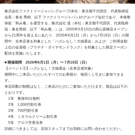
株式会社ファクトリージャパングループ(本社：東京都千代田区、代表取締役
会長：春名 秀樹、以下 ファクトリージャパン)のグループ会社であり、本格整
体処「和み庵」を運営する、株式会社 凜（本社：東京都千代田区、代表取締
役：春名秀樹、以下「和み庵」）は、2005年5月15日の西心斎橋店オープン
から21周年を迎えるにあたり、2026年6月1日（月）から7月19日（日）の期
間中、全来店者を対象とした「ハズレなし！大抽選会」および、ご利用金額
上位の会員様（プラチナ・ダイヤモンドランク）を対象とした限定クーポン
配信を実施いたします。
■ 開催期間 2026年6月1日（月）〜 7月19日（日）
【イベント①】ハズレなし！大抽選会（全来店者対象）
期間中にご来店いただいたすべてのお客様が、毎回くじ引きに参加できま
す。
来店回数の制限はなく、ご来店のたびにご参加いただけます。賞品は以下の
とおりです。
1等 整体60分無料
2等 1,000円割引券
3等 700円割引券
4等 ミネラルクリーム割引券
5等 アロマ芳香浴券
詳細につきましては、店頭スタッフまでお気軽にお問い合わせください。