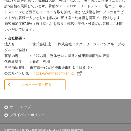
橋に1号店を開業し、現在は大阪（梅田・なんば・堺）および兵庫（三宮）に
計5店舗を展開しています。骨盤ケア・アロマトリートメント・足つぼ・ホッ
トストーンなど豊富なメニューを取り揃え、確かな技術を持つプロのセラピ
ストがお客様一人ひとりのお悩みに寄り添った施術を個室でご提供します。
顧客満足度97.6%（自社調べ）を誇り、幅広い年代・性別のお客様にご利用
いただいています。
＜会社概要＞
法人名 ：株式会社 凜 （株式会社ファクトリージャパングループの
グループ会社）
事業内容 ：「和み庵」整体サロン運営／健康関連商品の販売
代表取締役 ：春名 秀樹
事務局所在地 ：東京都千代田区神田須田町１丁目９ ５F
公式サイトURL：
https://www.nagomi-an.jp/
お知らせ一覧へ戻る
サイトマップ
プライバシーポリシー
Copyright © Factory Japan Group Co., LTD All Rights Reserved