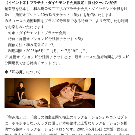
【イベント②】プラチナ・ダイヤモンド会員限定！特別クーポン配信
創業祭を記念し、和み庵公式アプリのプラチナ会員・ダイヤモンド会員を対
象に、施術オプション10分延長チケット（5枚）を配信いたします。
通常コースの施術時間をプラス10分延長できる特典で、より充実したお時間
をお楽しみいただけます。
対象：ダイヤモンド・プラチナ会員
特典：施術オプション10分延長チケット × 5枚
配信方法：和み庵公式アプリ
利用期間：2026年6月1日（月）〜 7月19日（日）
※ 施術オプション10分延長チケットとは：通常コースの施術時間をプラス10
分間延長できる特典チケットです。
◆「和み庵」について
「和み庵」は、「癒しの個室空間で極上のリラクゼーション」をコンセプト
に、ボキボキしないカラダに優しい本格整体と上質なリラクゼーションを提
供する整体・リラクゼーションサロンです。2005年5月15日に大阪・西心斎