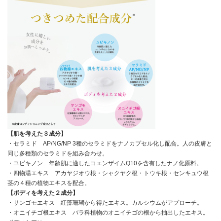
【肌を考えた３成分】
・セラミド AP/NG/NP 3種のセラミドをナノカプセル化し配合。人の皮膚と
同じ多種類のセラミドを組み合わせ。
・ユビキノン 年齢肌に適したコエンザイムQ10を含有したナノ化原料。
・四物湯エキス アカヤジオウ根・シャクヤク根・トウキ根・センキュウ根
茎の４種の植物エキスを配合。
【ボディを考えた２成分】
・サンゴモエキス 紅藻珊瑚から得たエキス。カルシウムがアプローチ。
・オニイチゴ根エキス バラ科植物のオニイチゴの根から抽出したエキス。