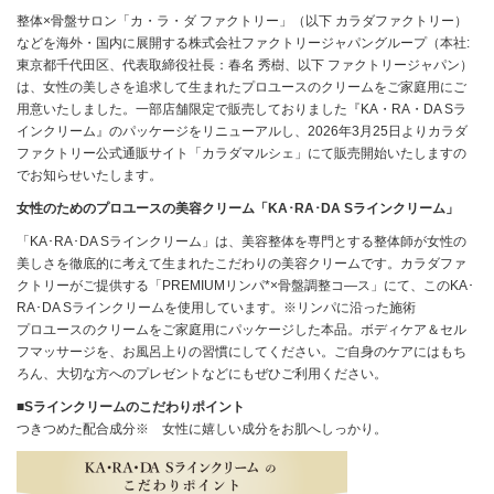
整体×骨盤サロン「カ・ラ・ダ ファクトリー」（以下 カラダファクトリー）
などを海外・国内に展開する株式会社ファクトリージャパングループ（本社:
東京都千代田区、代表取締役社長：春名 秀樹、以下 ファクトリージャパン）
は、女性の美しさを追求して生まれたプロユースのクリームをご家庭用にご
用意いたしました。一部店舗限定で販売しておりました『KA・RA・DA Sラ
インクリーム』のパッケージをリニューアルし、2026年3月25日よりカラダ
ファクトリー公式通販サイト「カラダマルシェ」にて販売開始いたしますの
でお知らせいたします。
女性のためのプロユースの美容クリーム「KA･RA･DA Sラインクリーム」
「KA･RA･DA Sラインクリーム」は、美容整体を専門とする整体師が女性の
美しさを徹底的に考えて生まれたこだわりの美容クリームです。カラダファ
クトリーがご提供する「PREMIUMリンパ*×骨盤調整コ—ス」にて、このKA･
RA･DA Sラインクリームを使用しています。※リンパに沿った施術
プロユースのクリームをご家庭用にパッケージした本品。ボディケア＆セル
フマッサージを、お風呂上りの習慣にしてください。ご自身のケアにはもち
ろん、大切な方へのプレゼントなどにもぜひご利用ください。
■Sラインクリームのこだわりポイント
つきつめた配合成分※ 女性に嬉しい成分をお肌へしっかり。