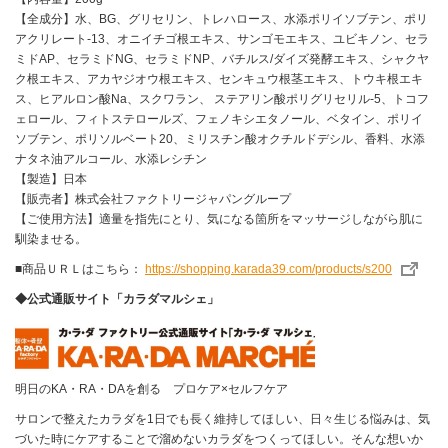
【全成分】水、BG、グリセリン、トレハロース、水添ポリイソブテン、ポリ
アクリレート-13、オニイチゴ根エキス、サンゴモエキス、ユビキノン、セラ
ミドAP、セラミドNG、セラミドNP、バチルス/ダイズ発酵エキス、シャクヤ
ク根エキス、アカヤジオウ根エキス、センキュウ根茎エキス、トウキ根エキ
ス、ヒアルロン酸Na、スクワラン、 ステアリン酸ポリグリセリル-5、トコフ
ェロール、フィトステロールズ、フェノキシエタノール、ベタイン、ポリイ
ソブテン、ポリソルベート20、ミリスチン酸オクチルドデシル、香料、水添
ナタネ油アルコール、水添レシチン
【製造】日本
【販売者】株式会社ファクトリージャパングループ
【ご使用方法】適量を指先にとり、気になる箇所をマッサージしながら肌に
馴染ませる。
■商品ＵＲＬはこちら：
https://shopping.karada39.com/products/s200
◆公式通販サイト「カラダマルシェ」
明日のKA・RA・DAを創る プロケア×セルフケア
サロンで整えたカラダを1日でも長く維持してほしい、日々生じる悩みは、気
づいた時にケアすることで溜めないカラダをつくってほしい。そんな想いか