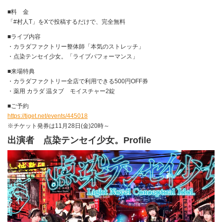
■料 金
「#村人T」をXで投稿するだけで、完全無料
■ライブ内容
・カラダファクトリー整体師「本気のストレッチ」
・点染テンセイ少女。「ライブパフォーマンス」
■来場特典
・カラダファクトリー全店で利用できる500円OFF券
・薬用 カラダ 温タブ モイスチャー2錠
■ご予約
https://tiget.net/events/445018
※チケット発券は11月28日(金)20時～
出演者
点染テンセイ少女。Profile