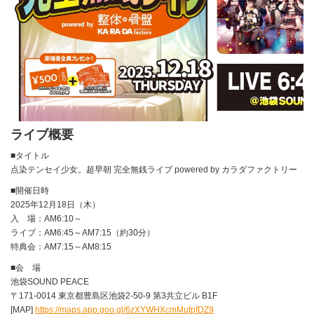
ライブ概要
■タイトル
点染テンセイ少女。超早朝 完全無銭ライブ powered by カラダファクトリー
■開催日時
2025年12月18日（木）
入 場：AM6:10～
ライブ：AM6:45～AM7:15（約30分）
特典会：AM7:15～AM8:15
■会 場
池袋SOUND PEACE
〒171-0014 東京都豊島区池袋2-50-9 第3共立ビル B1F
[MAP]
https://maps.app.goo.gl/6zXYWHXcmMutpfDZ9