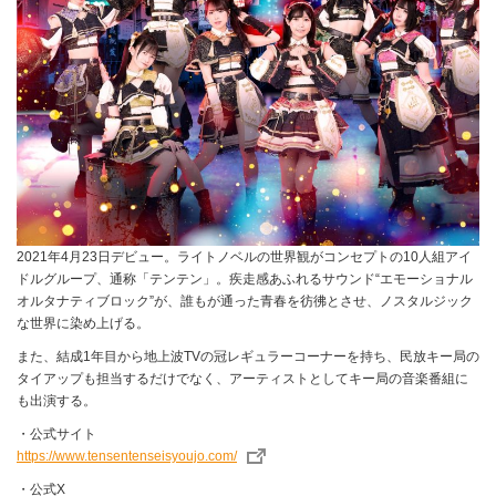
2021年4月23日デビュー。ライトノベルの世界観がコンセプトの10人組アイ
ドルグループ、通称「テンテン」。疾走感あふれるサウンド“エモーショナル
オルタナティブロック”が、誰もが通った青春を彷彿とさせ、ノスタルジック
な世界に染め上げる。
また、結成1年目から地上波TVの冠レギュラーコーナーを持ち、民放キー局の
タイアップも担当するだけでなく、アーティストとしてキー局の音楽番組に
も出演する。
・公式サイト
https://www.tensentenseisyoujo.com/
・公式X