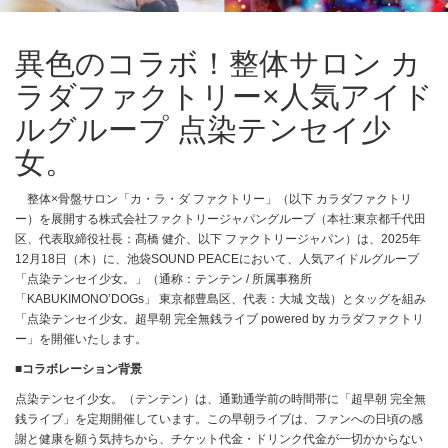
異色のコラボ！整体サロン カ
ラダファクトリー×人気アイド
ルグループ 点染テンセイ少
女。
整体×骨盤サロン「カ・ラ・ダ ファクトリー」（以下 カラダファクトリ
ー）を展開する株式会社ファクトリージャパングループ（本社:東京都千代田
区、代表取締役社長：髙橋 健介、以下 ファクトリージャパン）は、2025年
12月18日（木）に、池袋SOUND PEACEにおいて、人気アイドルグループ
「点染テンセイ少女。」（通称：テンテン / 所属事務所
「KABUKIMONO’DOGs」 東京都豊島区、代表：大城 文哉）とタッグを組み
「点染テンセイ少女。超早朝 完全無銭ライブ powered by カラダファクトリ
ー」を開催いたします。
■コラボレーション背景
点染テンセイ少女。（テンテン）は、通勤通学前の時間帯に「超早朝 完全無
銭ライブ」を定期開催しています。この早朝ライブは、ファンへの日頃の感
謝と健康を願う気持ちから、チケット代金・ドリンク代金が一切かからない