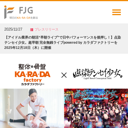
Toggl
naviga
2025/11/27
プレスリリース
【アイドル業界の朝活“早朝ライブ”で日中パフォーマンスを後押し！】点染
テンセイ少女。超早朝 完全無銭ライブpowered by カラダファクトリーを
2025年12月18日（木）に開催