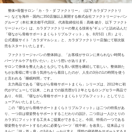
整体×骨盤サロン「カ・ラ・ダ ファクトリー」（以下 カラダファクトリ
ー）などを海外・国内に350店舗以上展開する株式会社ファクトリージャパン
グループ（本社:東京都千代田区、代表取締役社長：髙橋 健介、以下 ファクト
リージャパン）は、カラダファクトリーの整える技術を”ギュッ“と詰め込んだ
「寝ながら骨格サポートまくらトリプルフィット」を、8月5日（月）より、
公式通販サイト「カラダマルシェ」と、カラダファクトリー店舗にて順次販
売をスタートいたします。
ファクトリージャパンの整体師は、「お客様がサロンに来られない時間も
パーソナルケアを行いたい」という想いがあります。
サロンで身体を整えたあとも少しでも良い状態を継続して欲しい。整体師た
ちがお客様に寄り添う気持ちから着目したのが、人生の3分の1の時間を使う
と言われる「睡眠時間」です。
主力商品である「寝ながら骨格サポートまくら」シリーズは、2012年に初
代がデビューして以来、これまでの販売歴が1２年となるロングセラー商品で
あり、今回、『寝ながら骨格サポートまくらトリプルフィット』としてリニ
ューアルいたしました。
この『寝ながら骨格サポートまくらトリプルフィット』は二つの特長があ
り、一つ目は寝姿勢をサポートするこだわりの設計。二つ目は一人ひとりの
カラダにフィットする工夫＆ご提案ができること。今回、特長の一つである
寝姿勢をサポートするために必要なパーツ「枕中材」を改良し、従来品より
さらに「頭・首・肩」の3点をしっかり支え、理想の寝姿勢をサポートするま