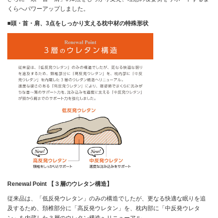
くらへパワーアップしました。
■頭・首・肩、3点をしっかり支える枕中材の特殊形状
Renewal Point
【３層のウレタン構造】
従来品は、「低反発ウレタン」のみの構造でしたが、更なる快適な眠りを追
及するため、頚椎部分に「高反発ウレタン」を、枕内部に「中反発ウレタ
ン」を内蔵した３層のウレタン構造へリニューアル。