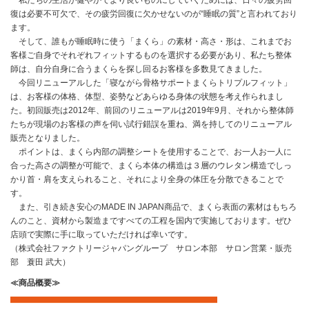
復は必要不可欠で、その疲労回復に欠かせないのが“睡眠の質”と言われており
ます。
そして、誰もが睡眠時に使う「まくら」の素材・高さ・形は、これまでお
客様ご自身でそれぞれフィットするものを選択する必要があり、私たち整体
師は、自分自身に合うまくらを探し回るお客様を多数見てきました。
今回リニューアルした「寝ながら骨格サポートまくらトリプルフィット」
は、お客様の体格、体型、姿勢などあらゆる身体の状態を考え作られまし
た。初回販売は2012年、前回のリニューアルは2019年9月、それから整体師
たちが現場のお客様の声を伺い試行錯誤を重ね、満を持してのリニューアル
販売となりました。
ポイントは、まくら内部の調整シートを使用することで、お一人お一人に
合った高さの調整が可能で、まくら本体の構造は３層のウレタン構造でしっ
かり首・肩を支えられること、それにより全身の体圧を分散できることで
す。
また、引き続き安心のMADE IN JAPAN商品で、まくら表面の素材はもちろ
んのこと、資材から製造まですべての工程を国内で実施しております。ぜひ
店頭で実際に手に取っていただければ幸いです。
（株式会社ファクトリージャパングループ サロン本部 サロン営業・販売
部 蓑田 武大）
≪商品概要≫