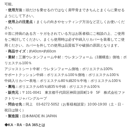
可能。
・使用方法：
頭だけを乗せるのではなく肩甲骨まできちんとまくらに乗せる
ようにして下さい。
・使用上の注意点：
まくらの向きやセッティング方法など正しくお使いくだ
さい。
※首に持病のある方・ケガをされている方はお医者様にご相談の上、ご使用
をご検討してください。まくら使用時は必ず中綿入りカバーを装着してご使
用ください。カバーを外しての使用は品質低下や破損の原因となります。
・商品サイズ：
約40cm×約60cm
・素材：
三層ウレタンフォーム中材：ウレタンフォーム（3層構造）側地：ポ
リエステル100％
アジャストシート中材：ウレタンフォーム側地：ポリエステル100%
サポートクッション中綿：ポリエステル100％側地：ポリエステル100％
中綿入りカバー表地：ポリエステル80％綿20％中地：ポリエステル100％
・裏地：
ポリエステル65％綿35％中綿：ポリエステル100％
・販売元：
〒101-0041 東京都千代田区神田須田町1-9 5F 株式会社ファ
クトリージャパングループ
・問合せ先：
同上 03-6272-5052（お客様相談室）10:00-19:00（土・日・
祝日は除く）
・製造国：
日本/MADE IN JAPAN
◆KA・RA・DA 365とは