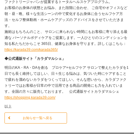
ファクトリージャパンが提案するトータルヘルスケアプログラム。
お客様のお身体の状態とお悩み、また段階に合わせ、 ご自宅やオフィスなど
朝・昼・晩、様々な生活シーンの中で変化するお身体に合うセルフケア方
法・セルフ整体動画・ホームケアグッズの アドバイスをさせていただきま
す。
施術はもちろんのこと、 サロンに来られない時間にもお客様に寄り添える最
適な パーソナルボディケアをご提案します。一人ひとりのコンディションを
知る私たちだからこそ 365日、健康なお身体を守ります。詳しくはこちら：
https://karada39.com/karada365/
◆公式通販サイト「カラダマルシェ」
明日のKA・RA・DAを創る プロケア×セルフケア サロンで整えたカラダを1
日でも長く維持してほしい、日々生じる悩みは、気づいた時にケアすること
で疲れを溜めないカラダをつくってほしい。そんな想いから、カラダファク
トリーではお客様が日常の中で活用できる商品の開発にも力を入れていま
す。全国の方々に販売しております。 公式通販サイトカラダマルシェ
https://shopping.karada39.com/
以上
お知らせ一覧へ戻る