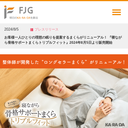
Toggl
naviga
2024/8/5
プレスリリース
お客様一人ひとりの理想の眠りを提案するまくらがリニューアル！ 『寝なが
ら骨格サポートまくらトリプルフィット』2024年8月5日より販売開始