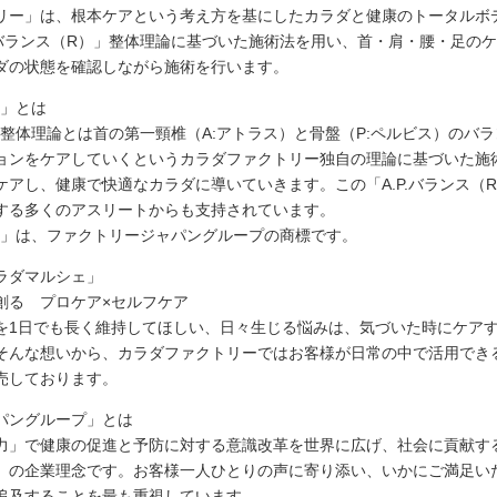
リー」は、根本ケアという考え方を基にしたカラダと健康のトータルボ
P.バランス（R）」整体理論に基づいた施術法を用い、首・肩・腰・足の
ダの状態を確認しながら施術を行います。
）」とは
）」整体理論とは首の第一頸椎（A:アトラス）と骨盤（P:ペルビス）のバ
ョンをケアしていくというカラダファクトリー独自の理論に基づいた施
ケアし、健康で快適なカラダに導いていきます。この「A.P.バランス（
する多くのアスリートからも支持されています。
R）」は、ファクトリージャパングループの商標です。
ラダマルシェ」
を創る プロケア×セルフケア
を1日でも長く維持してほしい、日々生じる悩みは、気づいた時にケア
そんな想いから、カラダファクトリーではお客様が日常の中で活用でき
売しております。
パングループ」とは
力」で健康の促進と予防に対する意識改革を世界に広げ、社会に貢献す
」の企業理念です。お客様一人ひとりの声に寄り添い、いかにご満足い
追及することを最も重視しています。