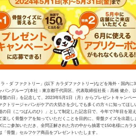
ラ・ダ ファクトリー」(以下 カラダファクトリー)などを海外・国内に3
ャパングループ(本社：東京都千代田区、代表取締役社長：髙橋 健介、以
「骨盤の日」を記念して、2023年5月1日（月）からプレゼントキャンペ
ァクトリージャパンがケアの大切さを少しでも多くの方々に知ってほし
「骨盤の日（こつばんのひ）」として制定した記念日で、今年で7年目を迎
て楽しく骨盤ケアを知っていただくことを目的に、骨盤クイズを出題しま
ズにご参加いただき、全問正解された方の中から抽選で150名様にカラ
は「骨盤」セルフケア商品をプレゼントいたします。