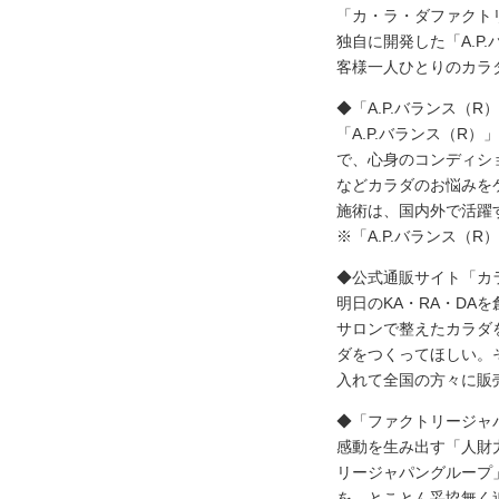
「カ・ラ・ダファクト
独自に開発した「A.
客様一人ひとりのカラ
◆「A.P.バランス（R
「A.P.バランス（R
で、心身のコンディシ
などカラダのお悩みを
施術は、国内外で活躍
※「A.P.バランス（
◆公式通販サイト「カ
明日のKA・RA・DA
サロンで整えたカラダ
ダをつくってほしい。
入れて全国の方々に販
◆「ファクトリージャ
感動を生み出す「人財
リージャパングループ
を、とことん妥協無く