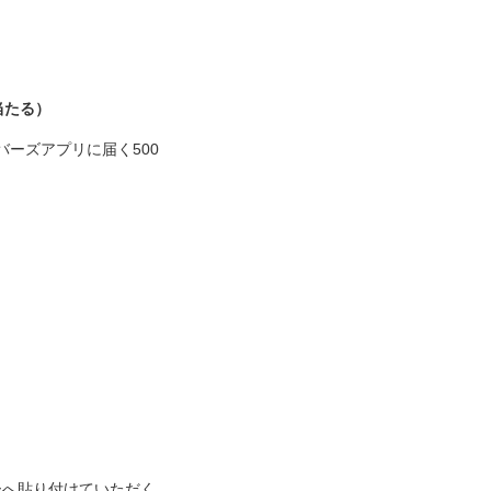
当たる）
ンバーズアプリに届く500
バーへ貼り付けていただく