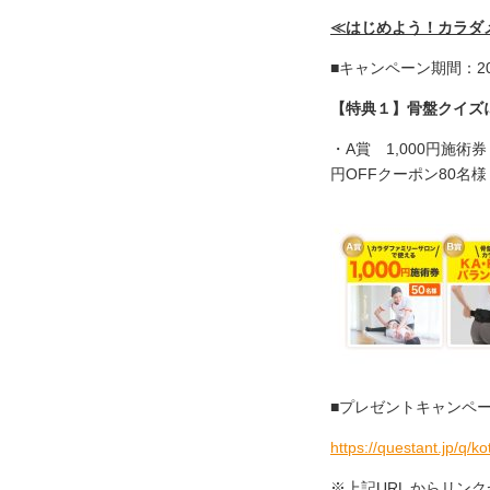
≪はじめよう！カラダ
■キャンペーン期間：20
【特典１】骨盤クイズ
・A賞 1,000円施術
円OFFクーポン80
■プレゼントキャンペ
https://questant.jp/q/
※上記URL からリン