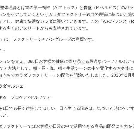
）」整体理論とは首の第一頸椎（A:アトラス）と骨盤（P:ペルビス）のバ
ョンをケアしていくというカラダファクトリー独自の理論に基づいた施
ケアし、健康で快適なカラダに導いていきます。この「A.P.バランス（
する多くのアスリートからも支持されています。
R）」は、ファクトリージャパングループの商標です。
クト
ションを支え、365日お客様の健康に寄り添える最適なパーソナルボデ
禍のケア方法として、朝・昼・晩、様々生活シーンの中で変化するお身体
うちでカラダファクトリー」の配信を開始いたしました。2023年2月現
ラダマルシェ」
を創る プロケア×セルフケア
を1日でも長く維持してほしい、日々生じる悩みは、気づいた時にケア
しい。
ダファクトリーではお客様が日常の中で活用できる商品の開発にも力を