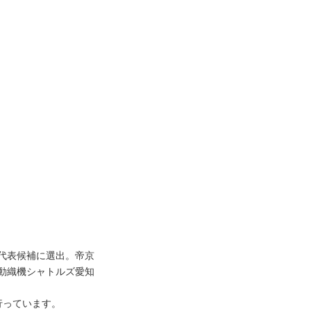
代表候補に選出。帝京
動織機シャトルズ愛知
行っています。