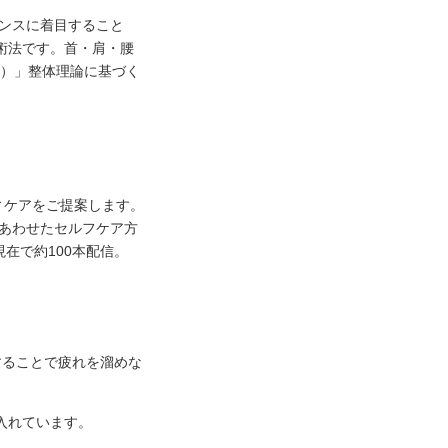
ランスに着目すること
術法です。首・肩・腰
R）」整体理論に基づく
ィケアをご提案します。
にあわせたセルフケア方
在で約100本配信。
することで疲れを溜めな
入れています。