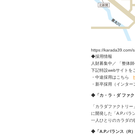
https://karada39.com/s
◆採用情報
人財募集中／ 「整体
下記特設webサイトを
・中途採用はこちら
h
・新卒採用（インタ
◆「カ・ラ・ダ ファ
「カラダファクトリー
に開発した「A.P.
一人ひとりのカラダの
◆「A.P.バランス（R