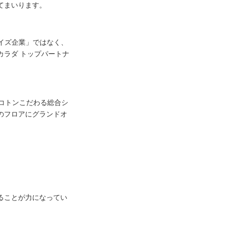
てまいります。
イズ企業」ではなく、
ラダ トップパートナ
コトンこだわる総合シ
のフロアにグランドオ
ることが力になってい