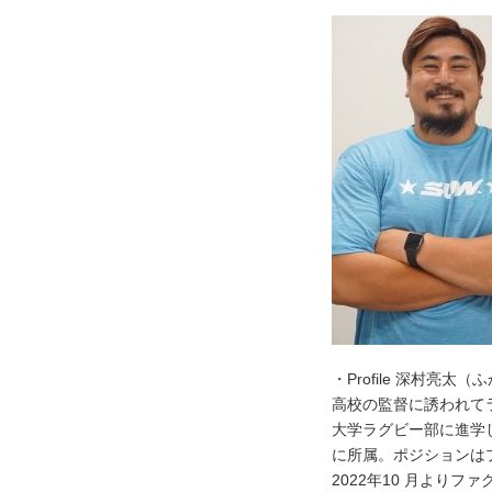
・Profile 深村亮
高校の監督に誘われて
大学ラグビー部に進学
に所属。ポジションは
2022年10 月より