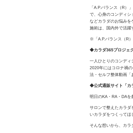
「A.P.バランス（R
で、心身のコンディシ
などカラダのお悩みを
施術は、国内外で活躍
※「A.P.バランス（
◆カラダ365プロジェ
一人ひとりのコンディ
2020年にはコロナ
法・セルフ整体動画「お
◆公式通販サイト「カ
明日のKA・RA・DA
サロンで整えたカラダ
いカラダをつくってほ
そんな想いから、カラ