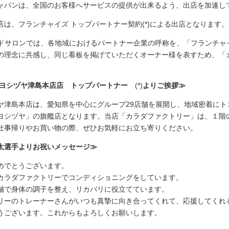
ャパンは、全国のお客様へサービスの提供が出来るよう、出店を加速し
は、フランチャイズ トップパートナー契約(*)による出店となります。
ドサロンでは、各地域におけるパートナー企業の呼称を、「フランチャ
の理念に共感し、同じ看板を掲げていただくオーナー様を表すため、「カ
 ヨシヅヤ津島本店店 トップパートナー
(*)
よりご挨拶≫
ヤ津島本店は、愛知県を中心にグループ29店舗を展開し、地域密着にト
ヨシヅヤ」の旗艦店となります。当店「カラダファクトリー」は、１階
仕事帰りやお買い物の際、ぜひお気軽にお立ち寄りください。
太選手よりお祝いメッセージ≫
めでとうございます。
カラダファクトリーでコンディショニングをしています。
舗で身体の調子を整え、リカバリに役立てています。
リーのトレーナーさんがいつも真摯に向き合ってくれて、応援してくれ
うございます。これからもよろしくお願いします。