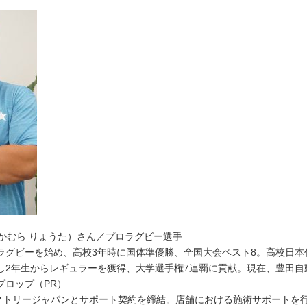
太（ふかむら りょうた）さん／プロラグビー選手
ラグビーを始め、高校3年時に国体準優勝、全国大会ベスト8。高校日本
し2年生からレギュラーを獲得、大学選手権7連覇に貢献。現在、豊田自
プロップ（PR）
ファクトリージャパンとサポート契約を締結。店舗における施術サポートを