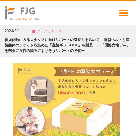
Toggl
naviga
2024/3/1
プレスリリース
育児休暇に入るスタッフに向けサポートの気持ちを込めて。 骨盤ベルトと産
後整体のチケットを詰めた「産後ギフトBOX」を贈呈 ー「国際女性デ―」
を機会に女性の悩みによりそうサポートの強化ー