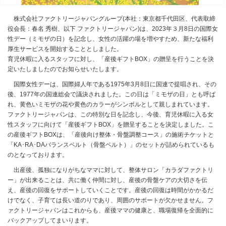
株式会社ファクトリージャパングループ(本社：東京都千代田区、代表取締
役会長：春名 秀樹、以下 ファクトリージャパン)は、2023年３月8日の国際女
性デー（ミモザの日）を記念し、女性の活躍の場を増やすため、新たな福利
厚生サービスを開始することとしました。
育児休暇に入るスタッフに対し、「産後ギフトBOX」の贈呈を行うことを決
定いたしましたのでお知らせいたします。
国際女性デーは、国際婦人年である1975年3月8日に国連で提唱され、その
後、1977年の国連総会で議決されました。この日は「ミモザの日」とも呼ば
れ、黄色いミモザの花や黄色のカラーがシンボルとして親しまれています。
ファクトリージャパンは、この特別な日を記念し、今後、育児休暇に入る女
性スタッフに向けて「産後ギフトBOX」を贈呈することを決定しました。こ
の産後ギフトBOXは、「産後向け整体・骨盤調整コース」の施術チケットと
「KA･RA･DAバランスベルト（骨盤ベルト）」のセットが詰められているも
のとなっております。
出産後、孤独になりがちなママに対して、整体サロン「カラダファクトリ
ー」が出来ることは、共に働く仲間に対し、産後の骨盤ケアの大切さを伝
え、産後の回復をサポートしていくことです。産後の回復は時間がかかるだ
けでなく、子育ては長い道のりであり、周囲のサポートが欠かせません。フ
ァクトリージャパンはこれからも、産後ママの健康と、職場復帰を全面的に
バックアップしてまいります。