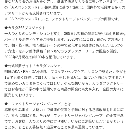
腰などカラダのお悩みをケアし、健康で快適なカラダに導いていきます。こ
の「A.P.バランス（R）」整体理論に基づく施術は、国内外で活躍する多くの
アスリートからも支持されています。
※「A.P.バランス（R）」は、ファクトリージャパングループの商標です。
◆カラダ365プロジェクト
一人ひとりのコンディションを支え、365日お客様の健康に寄り添える最適な
パーソナルボディケアをご提案します。2020年にはコロナ禍のケア方法とし
て、朝・昼・晩、様々生活シーンの中で変化するお身体にあわせたセルフケ
ア方法・セルフ整体動画「おうちでカラダファクトリー」の配信を開始、
2023年2月現在で約100本を配信しています。
◆公式通販サイト「カラダマルシェ」
明日のKA・RA・DAを創る プロケア×セルフケア。サロンで整えたカラダを
1日でも長く維持してほしい、日々生じる悩みは、気づいた時にケアすること
で溜めないカラダをつくってほしい。そんな想いから、カラダファクトリー
ではお客様が日常の中で活用できる商品の開発にも力を入れ、全国の方々に
販売しております。
◆「ファクトリージャパングループ」とは
感動を生み出す「人財力」で健康の促進と予防に対する意識改革を世界に広
げ、社会に貢献する。それが「ファクトリージャパングループ」の企業理念
です。お客様一人ひとりの声に寄り添い、いかにご満足いただけるかという
ことを、とことん妥協無く追及することを最も重視しています。