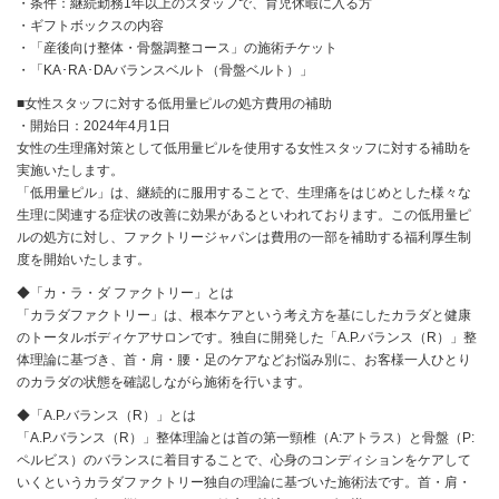
・条件：継続勤務1年以上のスタッフで、育児休暇に入る方
・ギフトボックスの内容
・「産後向け整体・骨盤調整コース」の施術チケット
・「KA･RA･DAバランスベルト（骨盤ベルト）」
■女性スタッフに対する低用量ピルの処方費用の補助
・開始日：2024年4月1日
女性の生理痛対策として低用量ピルを使用する女性スタッフに対する補助を
実施いたします。
「低用量ピル」は、継続的に服用することで、生理痛をはじめとした様々な
生理に関連する症状の改善に効果があるといわれております。この低用量ピ
ルの処方に対し、ファクトリージャパンは費用の一部を補助する福利厚生制
度を開始いたします。
◆「カ・ラ・ダ ファクトリー」とは
「カラダファクトリー」は、根本ケアという考え方を基にしたカラダと健康
のトータルボディケアサロンです。独自に開発した「A.P.バランス（R）」整
体理論に基づき、首・肩・腰・足のケアなどお悩み別に、お客様一人ひとり
のカラダの状態を確認しながら施術を行います。
◆「A.P.バランス（R）」とは
「A.P.バランス（R）」整体理論とは首の第一頸椎（A:アトラス）と骨盤（P:
ペルビス）のバランスに着目することで、心身のコンディションをケアして
いくというカラダファクトリー独自の理論に基づいた施術法です。首・肩・