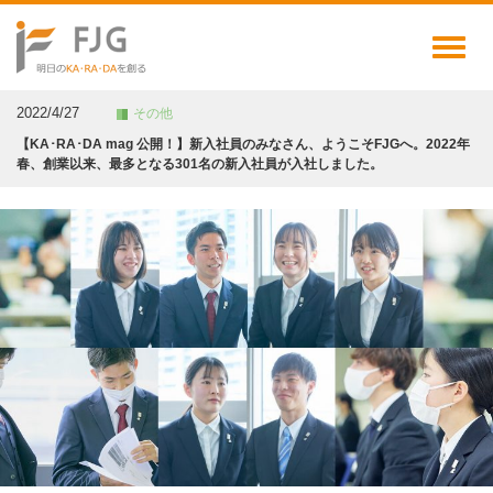
Toggl
naviga
2022/4/27
その他
【KA･RA･DA mag 公開！】新入社員のみなさん、ようこそFJGへ。2022年
春、創業以来、最多となる301名の新入社員が入社しました。