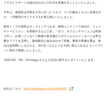
リアルとリモートを組み合わせた入社式を実施することといたしました。
今年は、感染防止対策を十分に行ったうえで、３つの拠点とさらに会場を分
け、一日数回のサイクルで入れ替え制にいたしました。
経営トップの祝辞はオンラインでつなぎ、動画コンテンツで会社の「フュー
チャービジョン」を視聴するなど工夫。一方で、オリエンテーションは対面
で行い、お祝いメッセージ動画や各店舗からのウェルカムメッセージは寄せ
書きアプリを活用し、動画配信と組み合わせて実施。事前の準備を重ね、集
合は短時間にしながらも、301名一人ひとりを大切に迎えられるようハイブリ
ット形式で開催いたしました。
今回のKA・RA・DA magはそんな入社式の様子をレポートいたします。
続きはこちら
https://karadamag.com/article/867