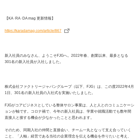
【KA･RA･DA mag 更新情報】
https://karadamag.com/article/867
新入社員のみなさん、ようこそFJGへ。2022年春、創業以来、最多となる
301名の新入社員が入社しました。
株式会社ファクトリージャパングループ（以下、FJG）は、この度2022年4月
1日、301名の新入社員の入社式を実施いたしました。
FJGがコアビジネスとしている整体サロン事業は、人と人とのコミュニケーシ
ョンが軸です。コロナ禍で、今年の新入社員は、学業や就職活動でも数年間
直接人と接する機会が少なかったことと思われます。
そのため、同期入社の仲間と直接会い、チーム一丸となって支え合っていく
こと、「人軸」経営である当社の企業理念を伝える機会を作りたいと考え、