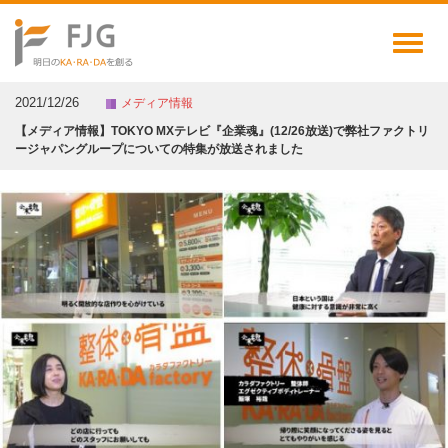
Toggl
naviga
2021/12/26
メディア情報
【メディア情報】TOKYO MXテレビ『企業魂』(12/26放送)で弊社ファクトリ
ージャパングループについての特集が放送されました