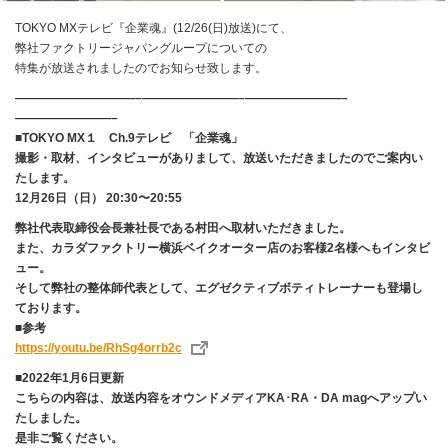
TOKYO MXテレビ『企業魂』(12/26(日)放送)にて、
弊社ファクトリージャパングループについての
特集が放送されましたのでお知らせ致します。
——————————–————————–————————–
————————–
■TOKYO MX１ Ch.9テレビ 「企業魂」
撮影・取材、インタビューがありまして、放送いただきましたのでご案内い
たします。
12月26日（日） 20:30〜20:55
弊社代表取締役会長兼社長である村田へ取材いただきました。
また、カラダファクトリー横浜ベイクオーター店のお客様2名様へもインタビ
ュー。
そして弊社の整体師代表として、エグゼクティブボティトレーナーも登場し
ております。
■参考
https://youtu.be/RhSg4orrb2c
■2022年1月6日更新
こちらの内容は、放送内容をオウンドメディアKA･RA・DA magへアップい
たしました。
是非ご覧ください。