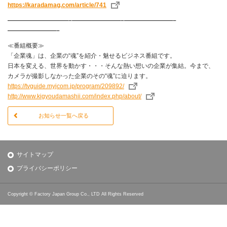
https://karadamag.com/article/741
——————————–————————–————————–
————————–
≪番組概要≫
「企業魂」は、企業の“魂”を紹介・魅せるビジネス番組です。
日本を変える、世界を動かす・・・そんな熱い想いの企業が集結。今まで、
カメラが撮影しなかった企業のその“魂”に迫ります。
https://tvguide.myjcom.jp/program/209892/
http://www.kigyoudamashii.com/index.php/about/
お知らせ一覧へ戻る
サイトマップ
プライバシーポリシー
Copyright © Factory Japan Group Co., LTD All Rights Reserved