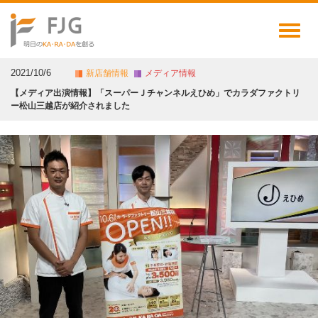
Toggl
naviga
2021/10/6
新店舗情報
メディア情報
【メディア出演情報】「スーパーＪチャンネルえひめ」でカラダファクトリ
ー松山三越店が紹介されました