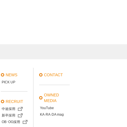
NEWS
CONTACT
PICK UP
OWNED
MEDIA
RECRUIT
YouTube
中途採用
KA·RA·DA mag
新卒採用
OB･OG採用