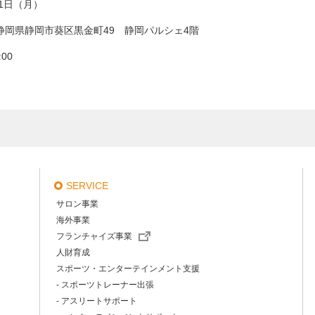
月1日（月）
51静岡県静岡市葵区黒金町49 静岡パルシェ4階
00
SERVICE
サロン事業
海外事業
フランチャイズ事業
人財育成
スポーツ・エンターテインメント支援
- スポーツトレーナー出張
- アスリートサポート