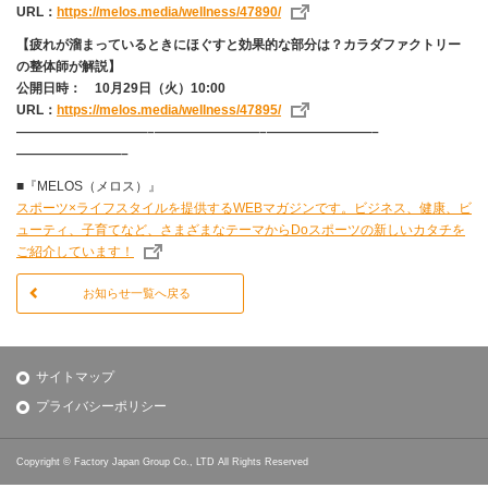
URL：
https://melos.media/wellness/47890/
【疲れが溜まっているときにほぐすと効果的な部分は？カラダファクトリー
の整体師が解説】
公開日時： 10月29日（火）10:00
URL：
https://melos.media/wellness/47895/
——————————–————————–————————–
————————–
■『MELOS（メロス）』
スポーツ×ライフスタイルを提供するWEBマガジンです。ビジネス、健康、ビ
ューティ、子育てなど、さまざまなテーマからDoスポーツの新しいカタチを
ご紹介しています！
お知らせ一覧へ戻る
サイトマップ
プライバシーポリシー
Copyright © Factory Japan Group Co., LTD All Rights Reserved