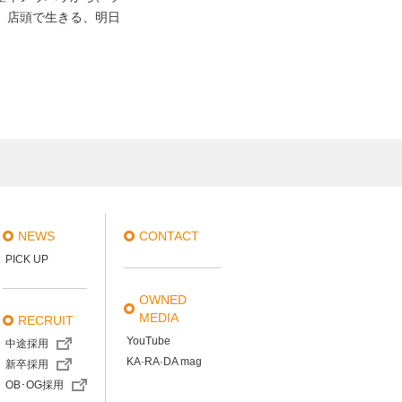
。店頭で生きる、明日
NEWS
CONTACT
PICK UP
OWNED
MEDIA
RECRUIT
YouTube
中途採用
KA·RA·DA mag
新卒採用
OB･OG採用